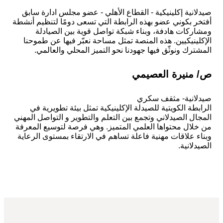
انية إكلينيكية - القطاع الأهلي - عضو مجلس ادارة سابق
ر بكوني عضو بهذه الرابطة التي تسعى دومًا لتنظيم أنشطة
ركات هادفة، وبناء شبكة تواصل قوية بين الصيادلة
لينيكيين. هذه المنصة تمثل مساحة نعبّر فيها عن طموحنا
ترك ونوثّق فيها جهودنا نحو التميز المحلي والعالمي.
منيرة العصيمي
انية- مثقف سكري
بطة الكويتية للصيدلة الإكلينيكية تمثل بيئة تطويرية في
ال الصيدلاني وتجمع بين التعلم والتطوير و التواصل المهني
لال محتواها العلمي المتميز. وهي فرصة لتوسيع المعرفة
ء علاقات مهنية فاعلة تساهم في الارتقاء بمستوى الرعاية
دلانية.