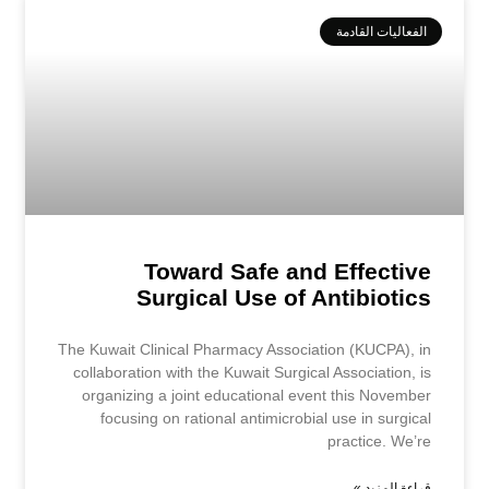
الفعاليات القادمة
Toward Safe and Effective
Surgical Use of Antibiotics
The Kuwait Clinical Pharmacy Association (KUCPA), in
collaboration with the Kuwait Surgical Association, is
organizing a joint educational event this November
focusing on rational antimicrobial use in surgical
practice. We’re
قراءة المزيد »