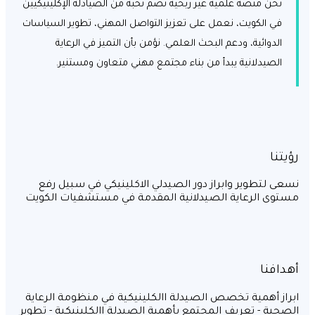
نحن منصة علمية غير ربحية تضم نخبة من الصيادلة الإكلينيكيين
في الكويت، نعمل على تعزيز التواصل المهني، تطوير السياسات
الدوائية، ودعم البحث العلمي. نؤمن بأن التميز في الرعاية
الصيدلانية يبدأ من بناء مجتمع مهني متعاون ومستنير.
نا
 لتطوير وابراز دور الصيدلي الاكلينيكي في سبيل رفع
ى الرعاية الصيدلانية المقدمة في مستشفيات الكويت
فنا
ز أهمية تخصص الصيدلة االكلينيكية في منظومة الرعاية
ية - تعريف المجتمع بأهمية الصيدلة االكلينيكية - تطوير